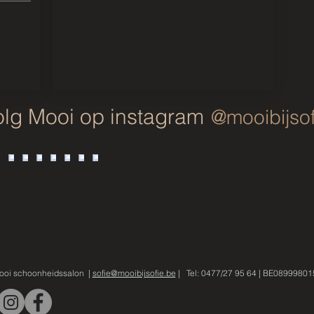
olg Mooi op instagram
@mooibijsof
ooi schoonheidssalon
|
sofie@mooibijsofie.be
| Tel: 0477/27 95 64 | BE08999801