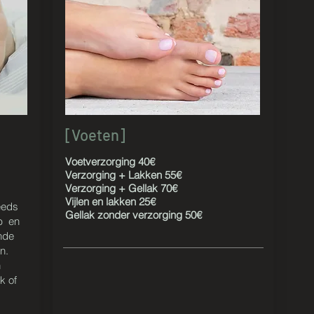
[Voeten]
Voetverzorging 40€
Verzorging + Lakken 55€
Verzorging + Gellak 70€
Vijlen en lakken 25€
eeds
Gellak zonder verzorging 50€
b en
nde
n.
n
k of